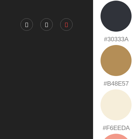
#30333A
#B48E57
#F6EEDA