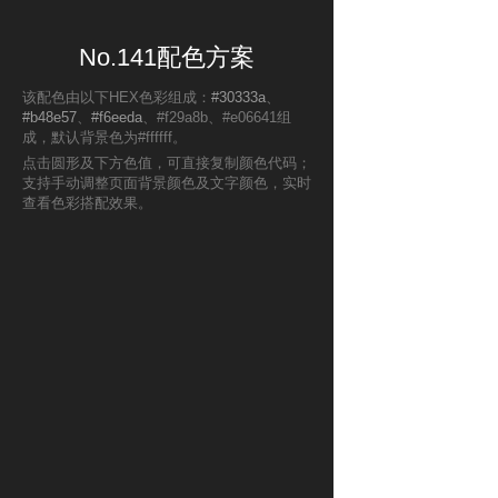
No.141配色方案
该配色由以下HEX色彩组成：
#30333a
、
#b48e57
、
#f6eeda
、#f29a8b、#e06641组
成，默认背景色为#ffffff。
点击圆形及下方色值，可直接复制颜色代码；
支持手动调整页面背景颜色及文字颜色，实时
查看色彩搭配效果。