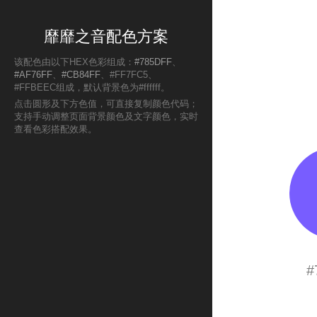
靡靡之音配色方案
该配色由以下HEX色彩组成：
#785DFF
、
#AF76FF
、
#CB84FF
、#FF7FC5、
#FFBEEC组成，默认背景色为#ffffff。
点击圆形及下方色值，可直接复制颜色代码；
支持手动调整页面背景颜色及文字颜色，实时
查看色彩搭配效果。
#