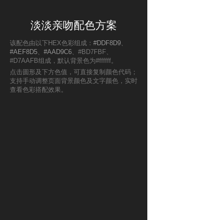
淡淡亲吻配色方案
该配色由以下HEX色彩组成：
#DDF8D9
、
#AEF8D5
、
#AAD9C6
、#BD7FBF、
#D7AAFB组成，默认背景色为#ffffff。
点击圆形及下方色值，可直接复制颜色代码；
支持手动调整页面背景颜色及文字颜色，实时
查看色彩搭配效果。