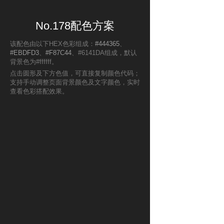
No.178配色方案
该配色由以下HEX色彩组成：
#444365
、
#EBDFD3
、
#F87C44
、#6141DA组成，默认
背景色为#ffffff。
点击圆形及下方色值，可直接复制颜色代码；
支持手动调整页面背景颜色及文字颜色，实时
查看色彩搭配效果。