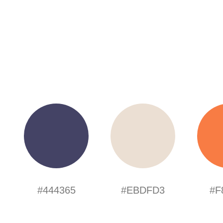
#444365
#EBDFD3
#F