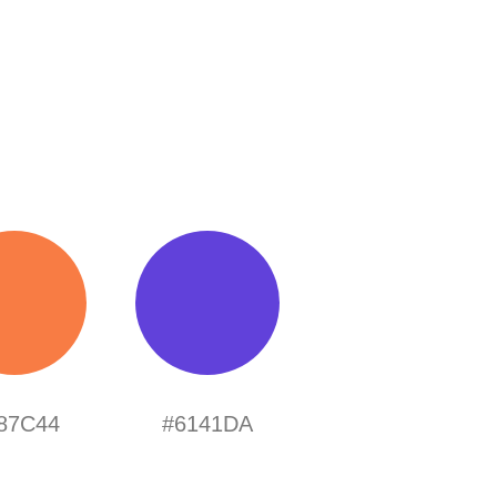
87C44
#6141DA