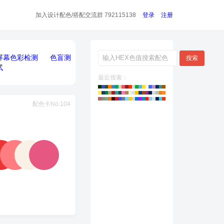
加入设计配色/搭配
交流群 792115138
登录
注册
屏幕色彩检测
色盲测
搜索
试
最近搜索：
配色卡No.104