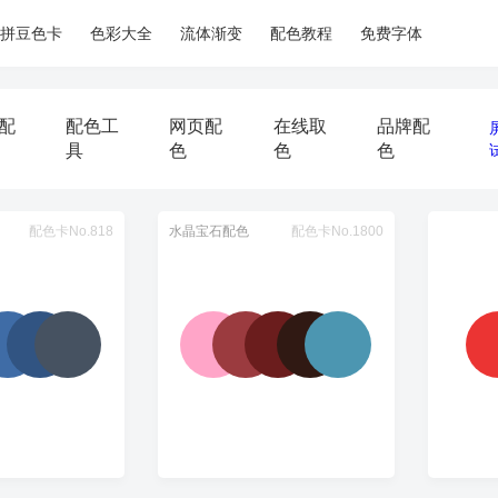
拼豆色卡
色彩大全
流体渐变
配色教程
免费字体
配
配色工
网页配
在线取
品牌配
具
色
色
色
配色卡No.818
水晶宝石配色
配色卡No.1800