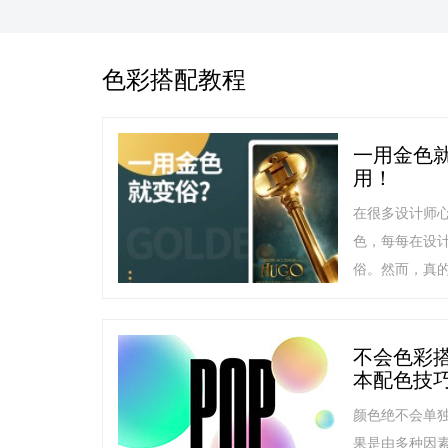
色彩搭配教程
一用金色
用！
在很多设计师
色，每每在设
俗。然而，真
不会色彩
本配色技
颜色绝不会单
果是由多种因