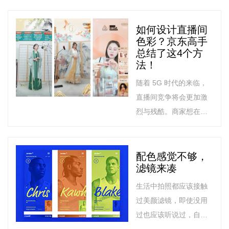
彩管理系统，该系统在
所有操作系统和软件包
如何设计直播间
色彩？京东高手
中均可以透明地运行。
总结了这4个方
法！
随着 5G 时代的来临，
直播间竞争将会更加激
烈与残酷。商家想在这
场混战中站稳脚跟甚至
领先，直播间装修精细
化、精致化是必然趋
配色感觉不够，
滤镜来凑
势，而色彩则是直播间
装修效果与用户贡献度
生活中拍照都应该接触
最大的影响因素
过美颜滤镜，即使没用
过也应该听说过，自然