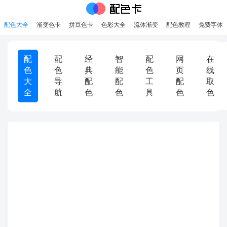
配色大全
渐变色卡
拼豆色卡
色彩大全
流体渐变
配色教程
免费字体
配
配
经
智
配
网
在
色
色
典
能
色
页
线
大
导
配
配
工
配
取
全
航
色
色
具
色
色