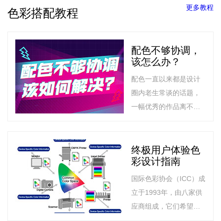
更多教程
色彩搭配教程
配色不够协调，
该怎么办？
配色一直以来都是设计
圈内老生常谈的话题，
一幅优秀的作品离不开
合理协调的颜色搭配。
不同的颜色所表达的含
义不同。即便是相同的
终极用户体验色
彩设计指南
颜色，明度和纯度不
同，给人的视觉感受也
国际色彩协会（ICC）成
不同。
立于1993年，由八家供
应商组成，它们希望标
准化与供应商无关的色