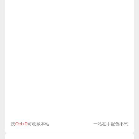
按
Ctrl+D
可收藏本站
一站在手配色不愁