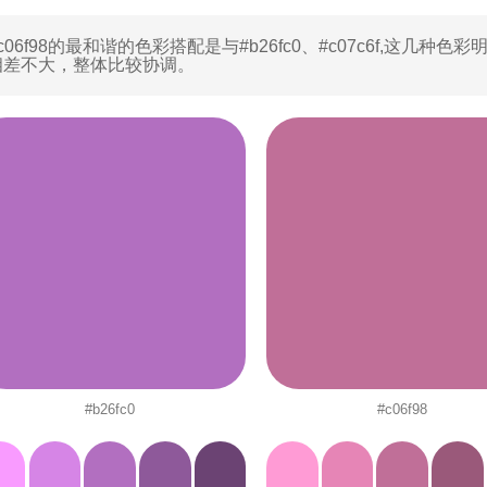
c06f98的最和谐的色彩搭配是与
#b26fc0
、
#c07c6f
,这几种色彩
相差不大，整体比较协调。
#b26fc0
#c06f98