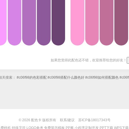
如果您觉得此配色还不错，欢迎推荐给您的好友！
相关搜索：
#c06f98的色彩搭配
#c06f98搭配什么颜色好
#c06f98如何搭配颜色
#c0
© 2026
配色卡
版权所有
联系/建议
苏ICP备18017343号
免费样机
特殊字符
LOGO参考
免费简历模板
PP酱
小程序定制开发
PPT下载
WPS下载