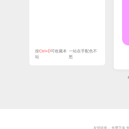
按
Ctrl+D
可收藏本
一站在手配色不
站
愁
友情链接：
免费字体