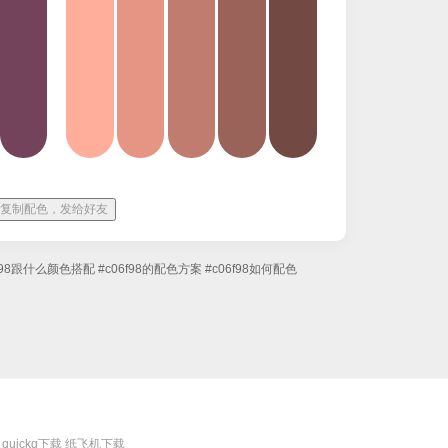
复制配色，发给好友
6f98跟什么颜色搭配
#c06f98的配色方案
#c06f98如何配色
quickq下载
纸飞机下载