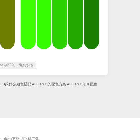
复制配色，发给好友
d200跟什么颜色搭配
#b8d200的配色方案
#b8d200如何配色
quickq下载
纸飞机下载