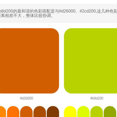
b8d200的最和谐的色彩搭配是与
#d26000
、
#2cd200
,这几种色
距离相差不大，整体比较协调。
#d26000
#b8d200