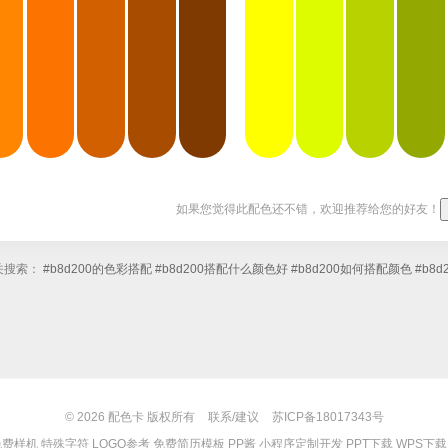
如果您觉得此配色还不错，欢迎推荐给您的好友！
关搜索：
#b8d200的色彩搭配
#b8d200搭配什么颜色好
#b8d200如何搭配颜色
#b8
© 2026
配色卡
版权所有
联系/建议
苏ICP备18017343号
免费样机
特殊字符
LOGO参考
免费简历模板
PP酱
小程序定制开发
PPT下载
WPS下载