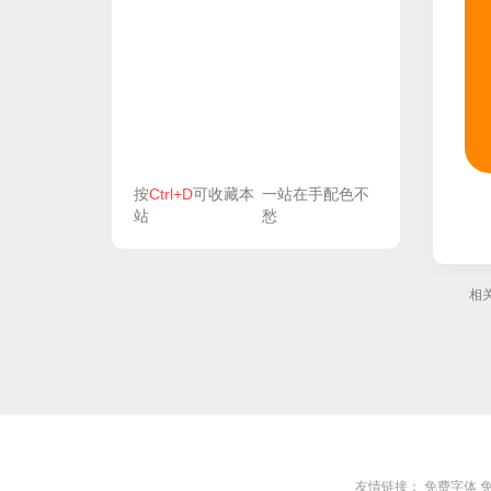
按
Ctrl+D
可收藏本
一站在手配色不
站
愁
相
友情链接：
免费字体