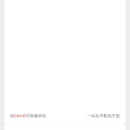
按
Ctrl+D
可收藏本站
一站在手配色不愁