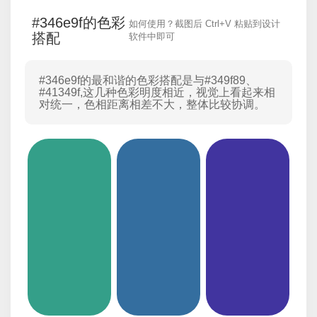
#346e9f的色彩
如何使用？截图后 Ctrl+V 粘贴到设计
搭配
软件中即可
#346e9f的最和谐的色彩搭配是与
#349f89
、
#41349f
,这几种色彩明度相近，视觉上看起来相
对统一，色相距离相差不大，整体比较协调。