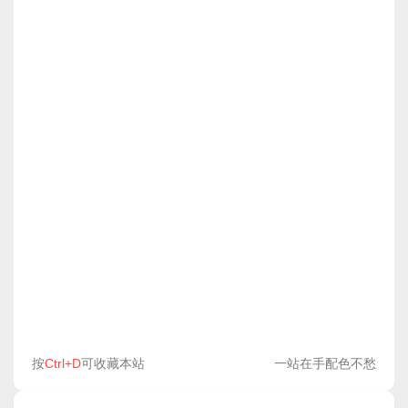
按
Ctrl+D
可收藏本站
一站在手配色不愁