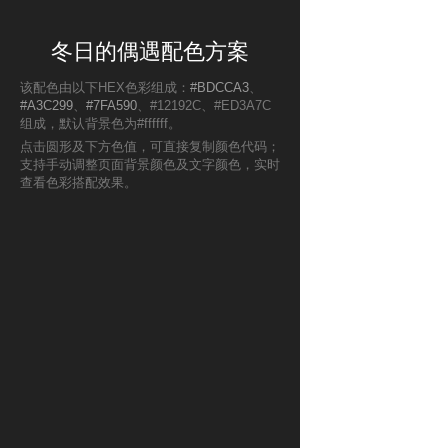
冬日的偶遇配色方案
该配色由以下HEX色彩组成：
#BDCCA3
、
#A3C299
、
#7FA590
、#12192C、#ED3A7C
组成，默认背景色为#ffffff。
点击圆形及下方色值，可直接复制颜色代码；
支持手动调整页面背景颜色及文字颜色，实时
查看色彩搭配效果。