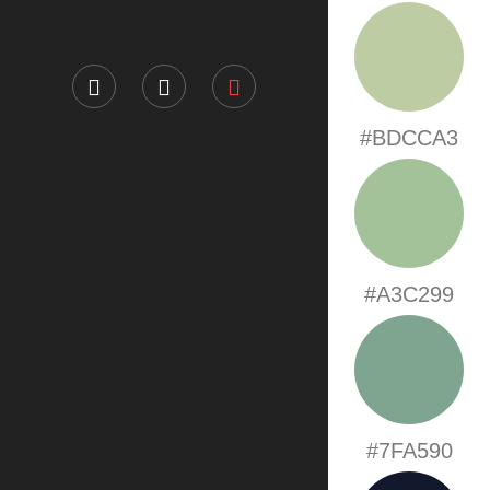
#BDCCA3
#A3C299
#7FA590