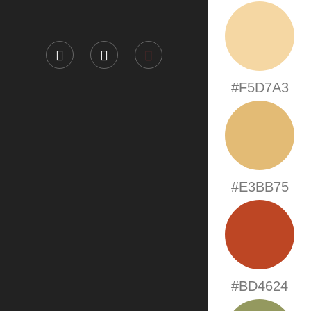
#F5D7A3
#E3BB75
#BD4624