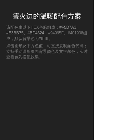
篝火边的温暖配色方案
该配色由以下HEX色彩组成：
#F5D7A3
、
#E3BB75
、
#BD4624
、#94995F、#401908组
成，默认背景色为#ffffff。
点击圆形及下方色值，可直接复制颜色代码；
支持手动调整页面背景颜色及文字颜色，实时
查看色彩搭配效果。