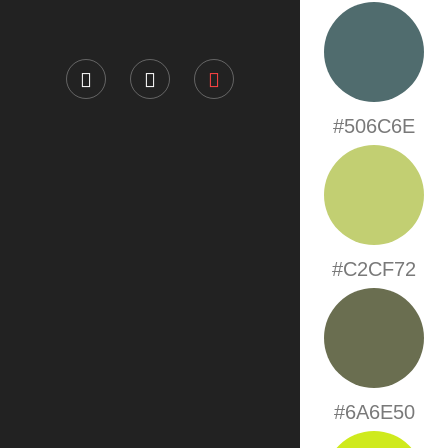
#506C6E
#C2CF72
#6A6E50