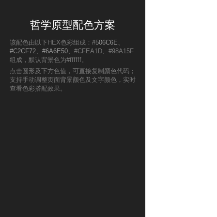
哲学原型配色方案
该配色由以下HEX色彩组成：
#506C6E
、
#C2CF72
、
#6A6E50
、#CFEA1D、#98A15F
组成，默认背景色为#ffffff。
点击圆形及下方色值，可直接复制颜色代码；
支持手动调整页面背景颜色及文字颜色，实时
查看色彩搭配效果。