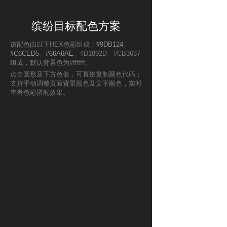
缤纷目标配色方案
该配色由以下HEX色彩组成：
#9DB124
、
#C6CED5
、
#66A6AE
、#D1892D、#CB3637
组成，默认背景色为#ffffff。
点击圆形及下方色值，可直接复制颜色代码；
支持手动调整页面背景颜色及文字颜色，实时
查看色彩搭配效果。