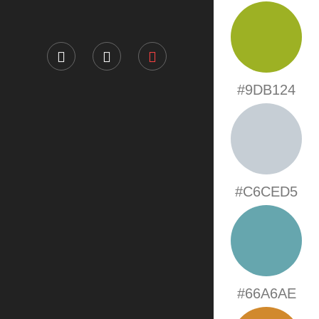
#9DB124
#C6CED5
#66A6AE