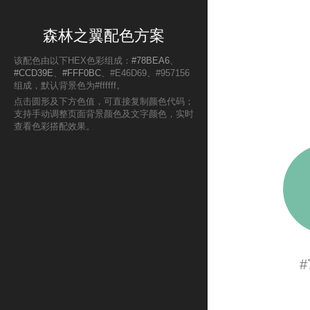
森林之翼配色方案
该配色由以下HEX色彩组成：
#78BEA6
、
#CCD39E
、
#FFF0BC
、#E46D69、#957156
组成，默认背景色为#ffffff。
点击圆形及下方色值，可直接复制颜色代码；
支持手动调整页面背景颜色及文字颜色，实时
查看色彩搭配效果。
#