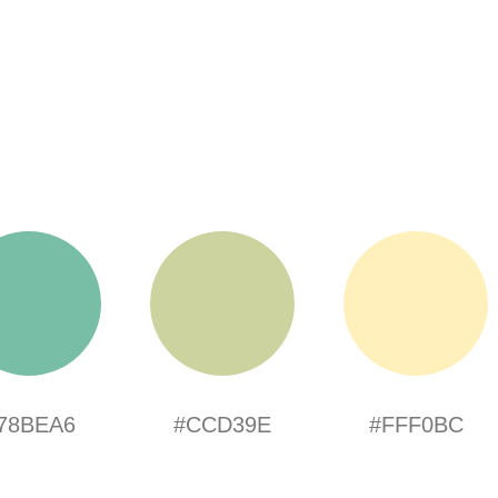
78BEA6
#CCD39E
#FFF0BC