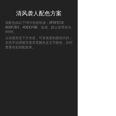
清风袭人配色方案
该配色由以下HEX色彩组成：
#F0FEC8
、
#D0F2B3
、
#DEEF9B
、组成，默认背景色为
#ffffff。
点击圆形及下方色值，可直接复制颜色代码；
支持手动调整页面背景颜色及文字颜色，实时
查看色彩搭配效果。