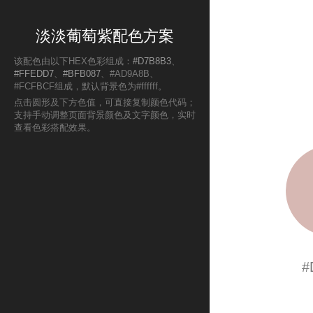
淡淡葡萄紫配色方案
该配色由以下HEX色彩组成：
#D7B8B3
、
#FFEDD7
、
#BFB087
、#AD9A8B、
#FCFBCF组成，默认背景色为#ffffff。
点击圆形及下方色值，可直接复制颜色代码；
支持手动调整页面背景颜色及文字颜色，实时
查看色彩搭配效果。
#