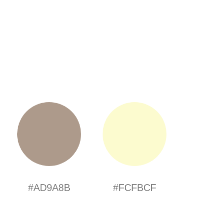
#AD9A8B
#FCFBCF