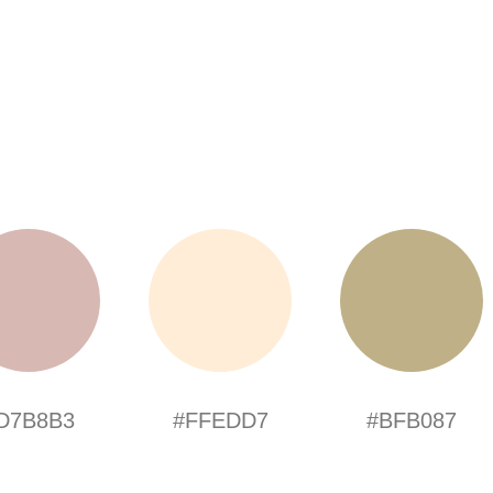
D7B8B3
#FFEDD7
#BFB087