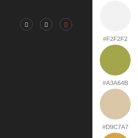
#F2F2F2
#A3A64B
#D9C7A7