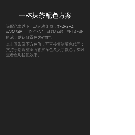
一杯抹茶配色方案
该配色由以下HEX色彩组成：
#F2F2F2
、
#A3A64B
、
#D9C7A7
、#D9A443、#BF4E4E
组成，默认背景色为#ffffff。
点击圆形及下方色值，可直接复制颜色代码；
支持手动调整页面背景颜色及文字颜色，实时
查看色彩搭配效果。