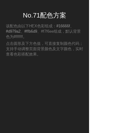
No.71配色方案
该配色由以下HEX色彩组成：
#16666f
、
#d979a2
、
#ffb6d9
、#f7f6ee组成，默认背景
色为#ffffff。
点击圆形及下方色值，可直接复制颜色代码；
支持手动调整页面背景颜色及文字颜色，实时
查看色彩搭配效果。