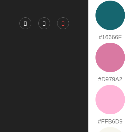
#16666F
#D979A2
#FFB6D9