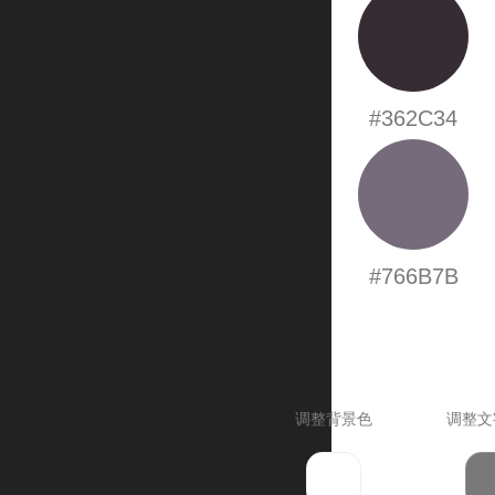
#362C34
#766B7B
调整背景色
调整文