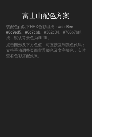
富士山配色方案
该配色由以下HEX色彩组成：
#ded8ec
、
#8c9ed5
、
#6c7cbb
、#362c34、#766b7b组
成，默认背景色为#ffffff。
点击圆形及下方色值，可直接复制颜色代码；
支持手动调整页面背景颜色及文字颜色，实时
查看色彩搭配效果。