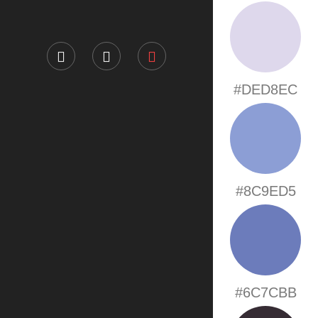
#DED8EC
#8C9ED5
#6C7CBB