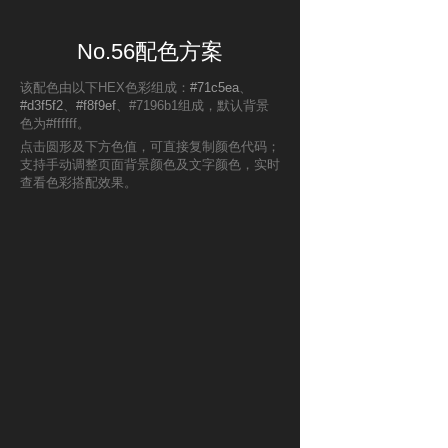
No.56配色方案
该配色由以下HEX色彩组成：
#71c5ea
、
#d3f5f2
、
#f8f9ef
、#7196b1组成，默认背景
色为#ffffff。
点击圆形及下方色值，可直接复制颜色代码；
支持手动调整页面背景颜色及文字颜色，实时
查看色彩搭配效果。