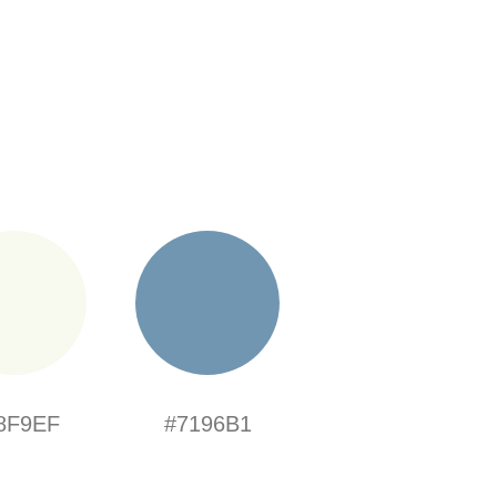
8F9EF
#7196B1