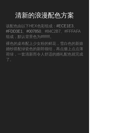
清新的浪漫配色方案
该配色由以下HEX色彩组成：
#ECE1E3
、
#FDD3E1
、
#007850
、#84C2B7、#FFFAFA
组成，默认背景色为#ffffff。
裸色的桌布配上少女粉的鲜花，雪白色的新娘
婚纱搭配绿瓷色的新郎领结，再点缀上点点薄
荷绿，一套清新而令人舒适的婚礼配色就完成
了。