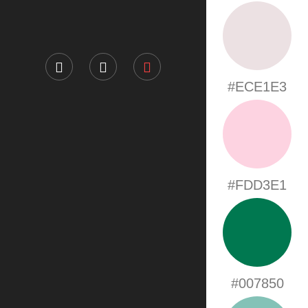
#ECE1E3
#FDD3E1
#007850