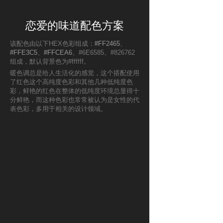
恋爱的味道配色方案
该配色由以下HEX色彩组成：
#FF2465
、
#FFE3C5
、
#FFCEA6
、#6E6585、#826762
组成，默认背景色为#ffffff。
暖色调总是给人生活化的感觉，这个搭配使用
了红色这个高纯度色彩和其他几种低纯度色
彩，鲜艳的红色在整体的低纯度环境总显得十
分鲜艳，而这种色彩也常常被认为是女性的代
表色彩，多用于相关的设计领域。