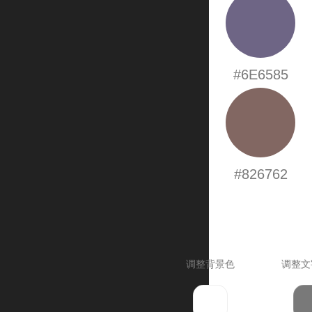
#6E6585
#826762
调整背景色
调整文