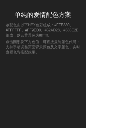
单纯的爱情配色方案
该配色由以下HEX色彩组成：
#FFE880
、
#FFFFFF
、
#FF9ED0
、#52AD28、#386E2E
组成，默认背景色为#ffffff。
点击圆形及下方色值，可直接复制颜色代码；
支持手动调整页面背景颜色及文字颜色，实时
查看色彩搭配效果。