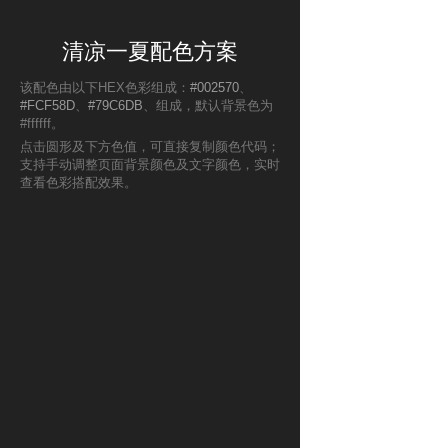
清凉一夏配色方案
该配色由以下HEX色彩组成：
#002570
、
#FCF58D
、
#79C6DB
、组成，默认背景色为
#ffffff。
点击圆形及下方色值，可直接复制颜色代码；
支持手动调整页面背景颜色及文字颜色，实时
查看色彩搭配效果。