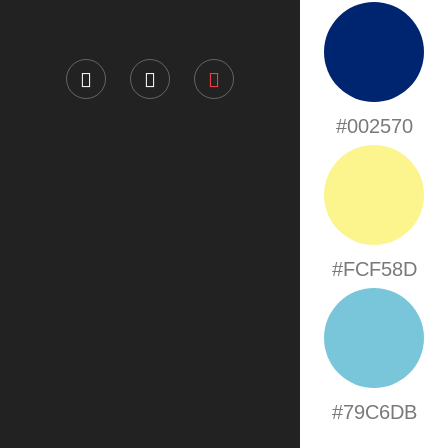
#002570
#FCF58D
#79C6DB