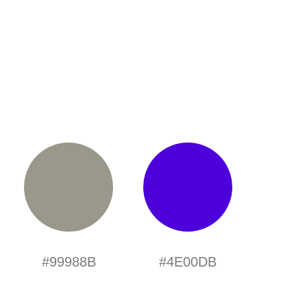
#99988B
#4E00DB