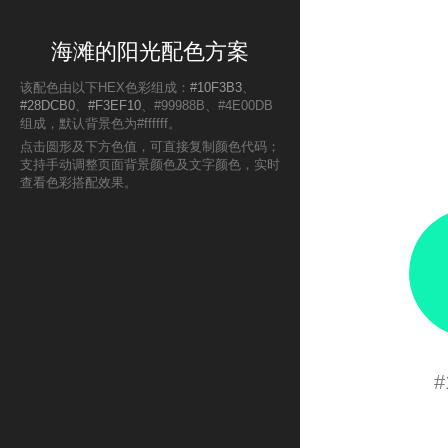
海滩的阳光配色方案
该配色由以下HEX色彩组成：
#10F3B3
、
#28DCB0
、
#F3EF10
、#99988B、#4E00DB
组成，默认背景色为#ffffff。
点击圆形及下方色值，可直接复制颜色代码；
支持手动调整页面背景颜色及文字颜色，实时
查看色彩搭配效果。
#