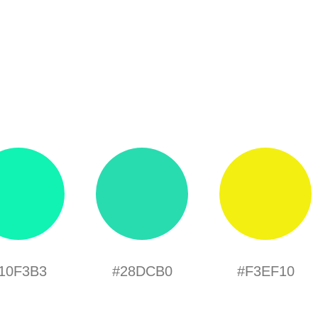
10F3B3
#28DCB0
#F3EF10