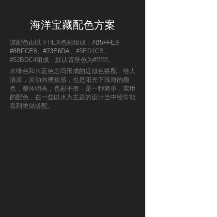
海洋宝藏配色方案
该配色由以下HEX色彩组成：
#B5FFE9
、
#8BFCE8
、
#73E6DA
、#5ED1CB、
#52BDC4组成，默认背景色为#ffffff。
水绿色和水蓝色之间形成的近似色搭配，给人
清凉，灵动的视觉感，也是阳光下浅海的颜
色，整体明亮，色彩平衡，是一种简单，实用
的配色，在一些以水为主题的设计当中经常能
看到类似搭配。