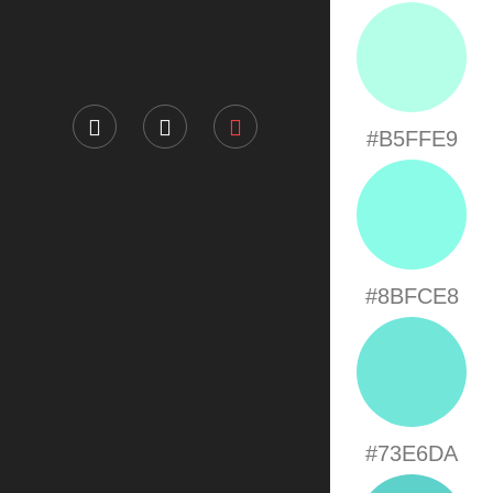
#B5FFE9
#8BFCE8
#73E6DA