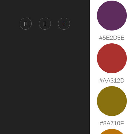
#5E2D5E
#AA312D
#8A710F