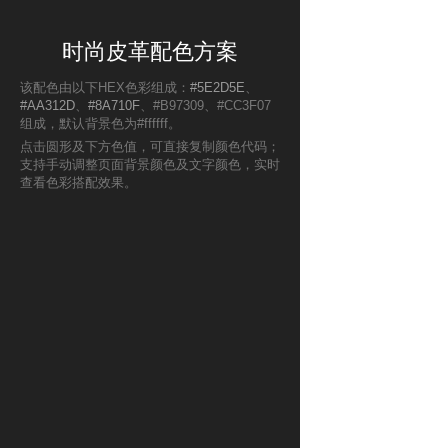
时尚皮革配色方案
该配色由以下HEX色彩组成：
#5E2D5E
、
#AA312D
、
#8A710F
、#B97309、#CC3F07
组成，默认背景色为#ffffff。
点击圆形及下方色值，可直接复制颜色代码；
支持手动调整页面背景颜色及文字颜色，实时
查看色彩搭配效果。