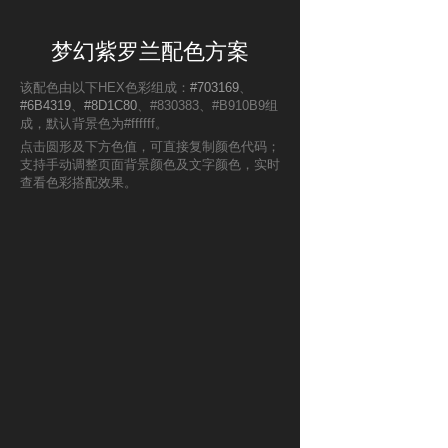
梦幻紫罗兰配色方案
该配色由以下HEX色彩组成：
#703169
、
#6B4319
、
#8D1C80
、#830383、#B910B9组
成，默认背景色为#ffffff。
点击圆形及下方色值，可直接复制颜色代码；
支持手动调整页面背景颜色及文字颜色，实时
查看色彩搭配效果。