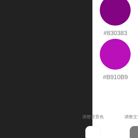
#830383
#B910B9
调整背景色
调整文