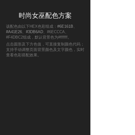
时尚女巫配色方案
该配色由以下HEX色彩组成：
#6E161B
、
#A41E26
、
#3DB6AD
、#6ECCCA、
#F4DBC2组成，默认背景色为#ffffff。
点击圆形及下方色值，可直接复制颜色代码；
支持手动调整页面背景颜色及文字颜色，实时
查看色彩搭配效果。