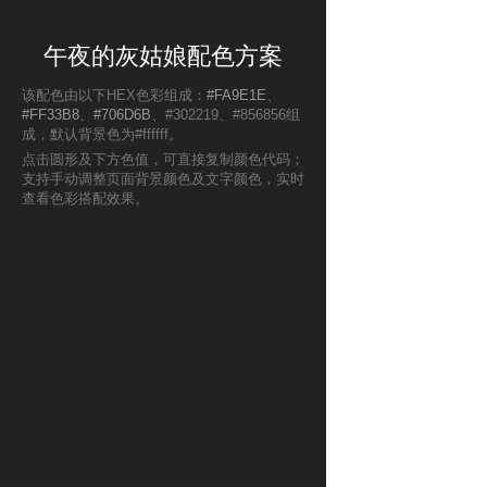
午夜的灰姑娘配色方案
该配色由以下HEX色彩组成：
#FA9E1E
、
#FF33B8
、
#706D6B
、#302219、#856856组
成，默认背景色为#ffffff。
点击圆形及下方色值，可直接复制颜色代码；
支持手动调整页面背景颜色及文字颜色，实时
查看色彩搭配效果。