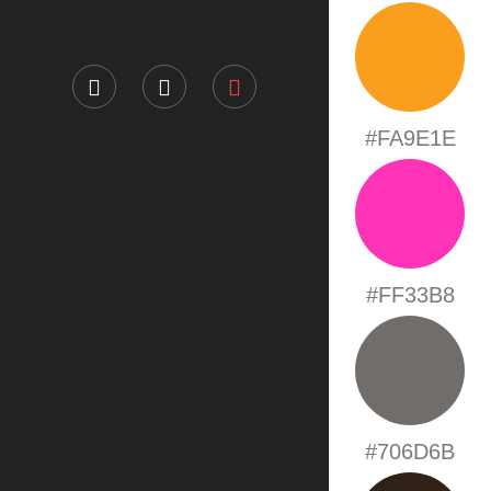
#FA9E1E
#FF33B8
#706D6B