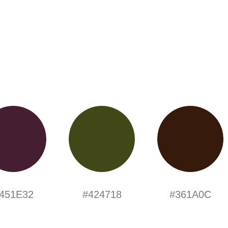
451E32
#424718
#361A0C