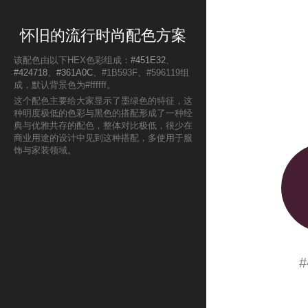
怀旧的流行时尚配色方案
该配色由以下HEX色彩组成：
#451E32
、
#424718
、
#361A0C
、#1B593F、#596119组
成，默认背景色为#ffffff。
这个配色主要给大家显示了墨绿色的特征，这
种明度极低的色彩与黑色的搭配形成了一种经
典与优雅共存的配色，整体对比极低，很少在
商业用途的设计中见到这种搭配，多使用于服
饰与家装领域。
#