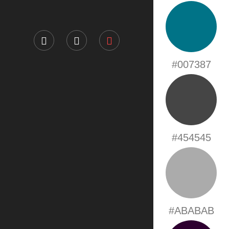
#007387
#454545
#ABABAB