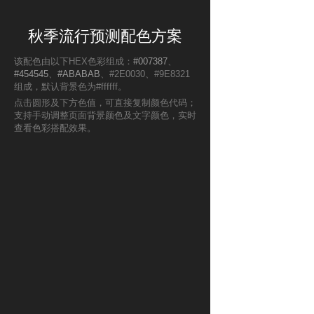
秋季流行预测配色方案
该配色由以下HEX色彩组成：
#007387
、
#454545
、
#ABABAB
、#2E0030、#9E8321
组成，默认背景色为#ffffff。
点击圆形及下方色值，可直接复制颜色代码；
支持手动调整页面背景颜色及文字颜色，实时
查看色彩搭配效果。