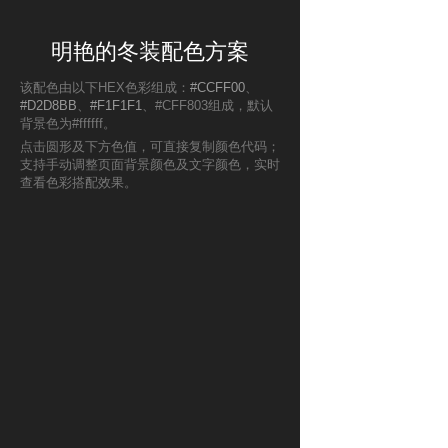
明艳的冬装配色方案
该配色由以下HEX色彩组成：
#CCFF00
、
#D2D8BB
、
#F1F1F1
、#CFF803组成，默认
背景色为#ffffff。
点击圆形及下方色值，可直接复制颜色代码；
支持手动调整页面背景颜色及文字颜色，实时
查看色彩搭配效果。