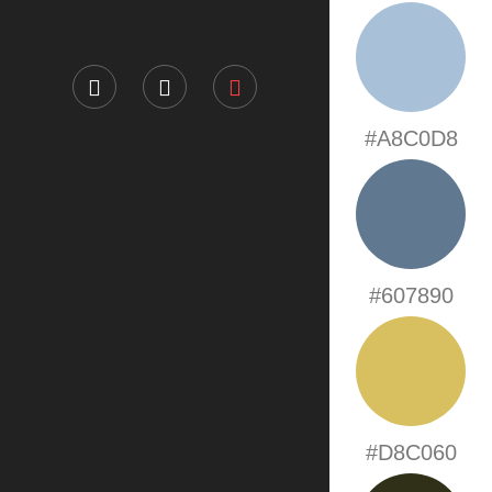
#A8C0D8
#607890
#D8C060