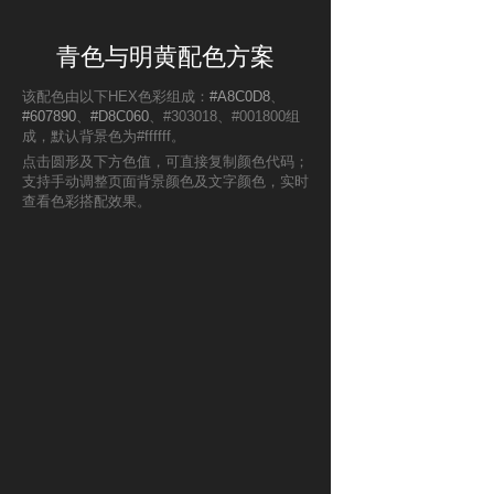
青色与明黄配色方案
该配色由以下HEX色彩组成：
#A8C0D8
、
#607890
、
#D8C060
、#303018、#001800组
成，默认背景色为#ffffff。
点击圆形及下方色值，可直接复制颜色代码；
支持手动调整页面背景颜色及文字颜色，实时
查看色彩搭配效果。