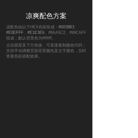
凉爽配色方案
该配色由以下HEX色彩组成：
#0039B3
、
#E0EFFF
、
#E1E3E6
、#8AA5C2、#99CAFF
组成，默认背景色为#ffffff。
点击圆形及下方色值，可直接复制颜色代码；
支持手动调整页面背景颜色及文字颜色，实时
查看色彩搭配效果。