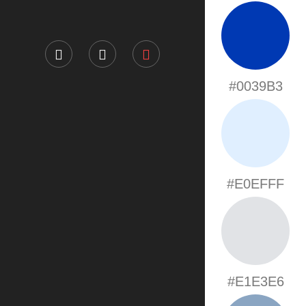
#0039B3
#E0EFFF
#E1E3E6