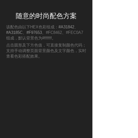
随意的时尚配色方案
该配色由以下HEX色彩组成：
#A31842
、
#A3185C
、
#F97653
、#FC8462、#FEC0A7
组成，默认背景色为#ffffff。
点击圆形及下方色值，可直接复制颜色代码；
支持手动调整页面背景颜色及文字颜色，实时
查看色彩搭配效果。