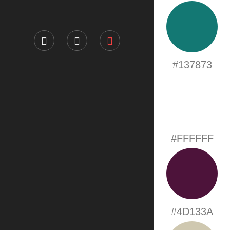
#137873
#FFFFFF
#4D133A