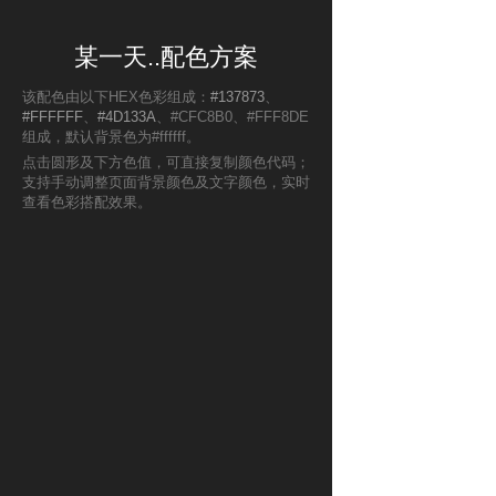
某一天..配色方案
该配色由以下HEX色彩组成：
#137873
、
#FFFFFF
、
#4D133A
、#CFC8B0、#FFF8DE
组成，默认背景色为#ffffff。
点击圆形及下方色值，可直接复制颜色代码；
支持手动调整页面背景颜色及文字颜色，实时
查看色彩搭配效果。