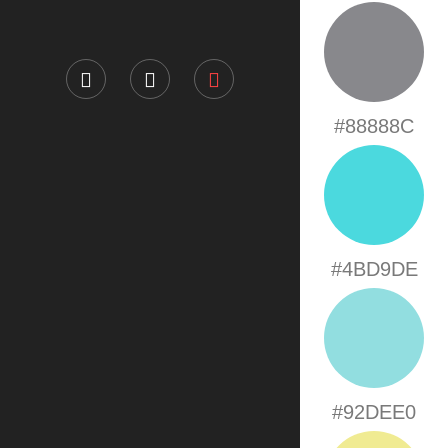
#88888C
#4BD9DE
#92DEE0