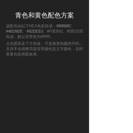
青色和黄色配色方案
该配色由以下HEX色彩组成：
#88888C
、
#4BD9DE
、
#92DEE0
、#F0EB92、#DBD335
组成，默认背景色为#ffffff。
点击圆形及下方色值，可直接复制颜色代码；
支持手动调整页面背景颜色及文字颜色，实时
查看色彩搭配效果。