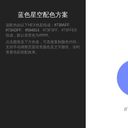
蓝色星空配色方案
该配色由以下HEX色彩组成：
#738AFF
、
#73ADFF
、
#594814
、#73F3FF、#73FFE8
组成，默认背景色为#ffffff。
点击圆形及下方色值，可直接复制颜色代码；
支持手动调整页面背景颜色及文字颜色，实时
查看色彩搭配效果。
#