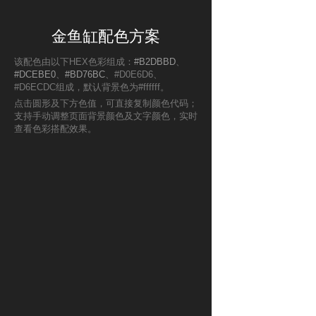
金鱼缸配色方案
该配色由以下HEX色彩组成：
#B2DBBD
、
#DCEBE0
、
#BD76BC
、#D0E6D6、
#D6ECDC组成，默认背景色为#ffffff。
点击圆形及下方色值，可直接复制颜色代码；
支持手动调整页面背景颜色及文字颜色，实时
查看色彩搭配效果。