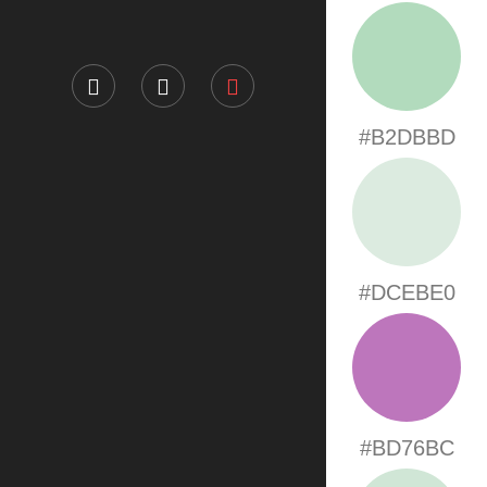
#B2DBBD
#DCEBE0
#BD76BC