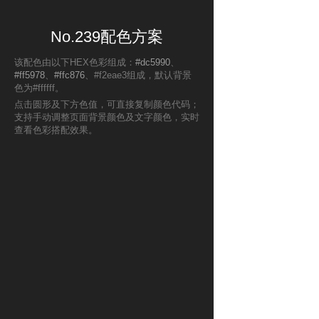
No.239配色方案
该配色由以下HEX色彩组成：
#dc5990
、
#ff5978
、
#ffc876
、#f2eae3组成，默认背景
色为#ffffff。
点击圆形及下方色值，可直接复制颜色代码；
支持手动调整页面背景颜色及文字颜色，实时
查看色彩搭配效果。