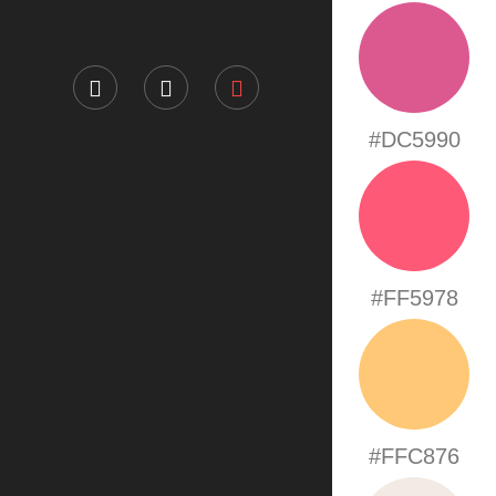
#DC5990
#FF5978
#FFC876