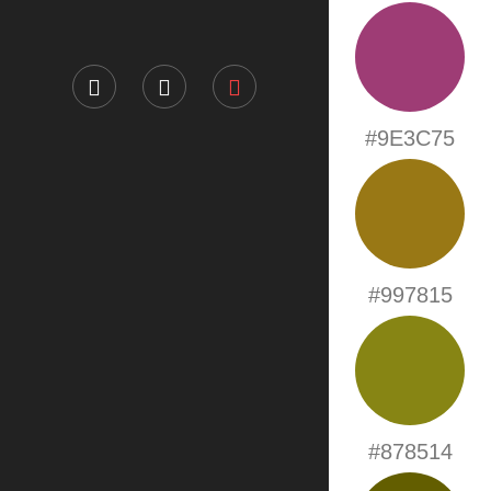
#9E3C75
#997815
#878514