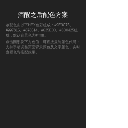
酒醒之后配色方案
该配色由以下HEX色彩组成：
#9E3C75
、
#997815
、
#878514
、#635E00、#3D0425组
成，默认背景色为#ffffff。
点击圆形及下方色值，可直接复制颜色代码；
支持手动调整页面背景颜色及文字颜色，实时
查看色彩搭配效果。