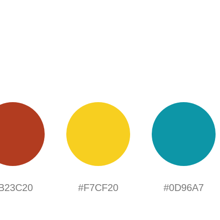
B23C20
#F7CF20
#0D96A7