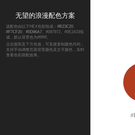
无望的浪漫配色方案
该配色由以下HEX色彩组成：
#B23C20
、
#F7CF20
、
#0D96A7
、#087972、#0E2433组
成，默认背景色为#ffffff。
点击圆形及下方色值，可直接复制颜色代码；
支持手动调整页面背景颜色及文字颜色，实时
查看色彩搭配效果。
#