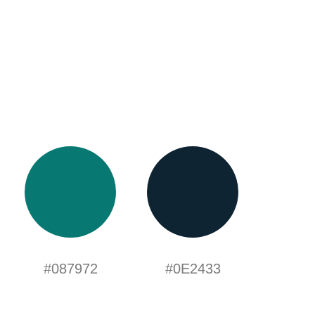
#087972
#0E2433