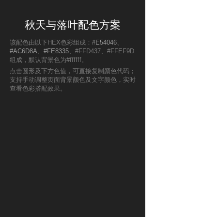
秋天与落叶配色方案
该配色由以下HEX色彩组成：
#E54046
、
#AC6D8A
、
#FE8335
、#FFD437、#FFEF9D
组成，默认背景色为#ffffff。
点击圆形及下方色值，可直接复制颜色代码；
支持手动调整页面背景颜色及文字颜色，实时
查看色彩搭配效果。