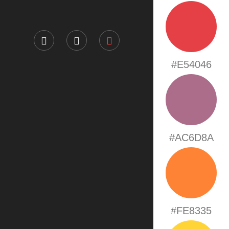
#E54046
#AC6D8A
#FE8335