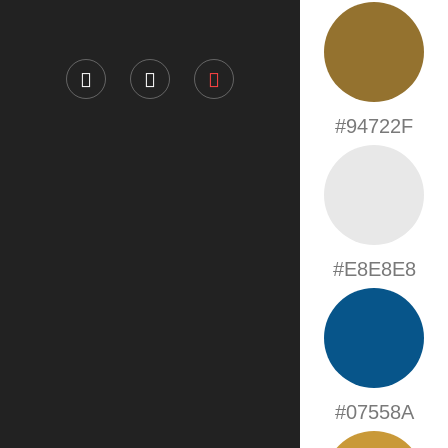
#94722F
#E8E8E8
#07558A