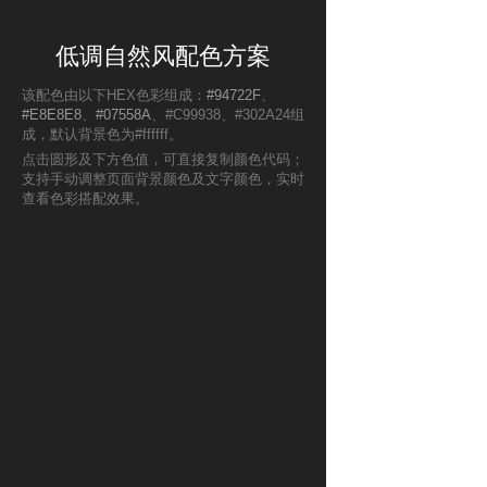
低调自然风配色方案
该配色由以下HEX色彩组成：
#94722F
、
#E8E8E8
、
#07558A
、#C99938、#302A24组
成，默认背景色为#ffffff。
点击圆形及下方色值，可直接复制颜色代码；
支持手动调整页面背景颜色及文字颜色，实时
查看色彩搭配效果。