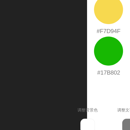
#F7D94F
#17B802
调整背景色
调整文