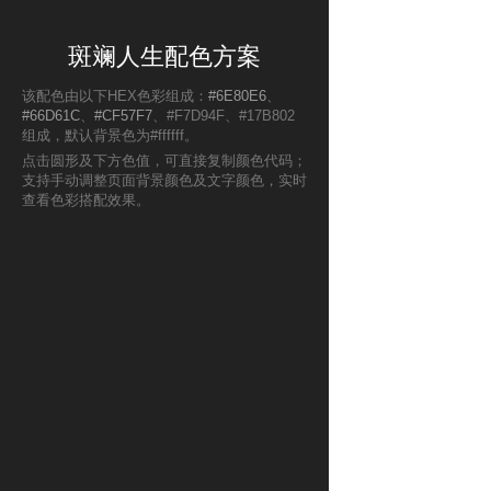
斑斓人生配色方案
该配色由以下HEX色彩组成：
#6E80E6
、
#66D61C
、
#CF57F7
、#F7D94F、#17B802
组成，默认背景色为#ffffff。
点击圆形及下方色值，可直接复制颜色代码；
支持手动调整页面背景颜色及文字颜色，实时
查看色彩搭配效果。