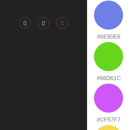
#6E80E6
#66D61C
#CF57F7