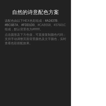
自然的诗意配色方案
该配色由以下HEX色彩组成：
#A2437B
、
#BC6B7A
、
#FDD1D0
、#CAB558、#37601C
组成，默认背景色为#ffffff。
点击圆形及下方色值，可直接复制颜色代码；
支持手动调整页面背景颜色及文字颜色，实时
查看色彩搭配效果。