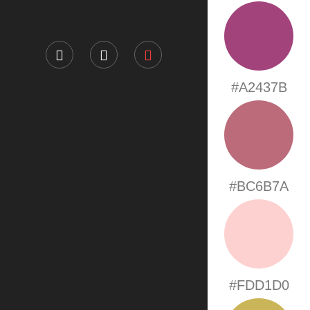
#A2437B
#BC6B7A
#FDD1D0