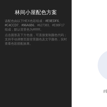
林间小屋配色方案
该配色由以下HEX色彩组成：
#E9EDF6
、
#C4CCD7
、
#96A6B6
、#627383、#E88F17
组成，默认背景色为#ffffff。
点击圆形及下方色值，可直接复制颜色代码；
支持手动调整页面背景颜色及文字颜色，实时
查看色彩搭配效果。
#