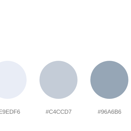
E9EDF6
#C4CCD7
#96A6B6